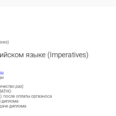
ives)
йском языке (Imperatives)
ды
ды
ичество раз
)
ЛАТНО
м
):
после оплаты
оргвзноса
 диплома
даче диплома