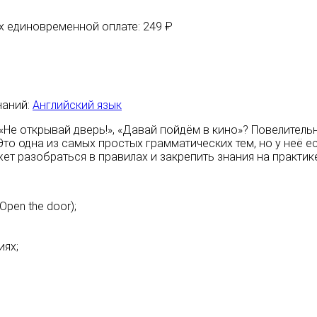
их единовременной оплате: 249 ₽
наний:
Английский язык
 «Не открывай дверь!», «Давай пойдём в кино»? Повелитель
Это одна из самых простых грамматических тем, но у неё е
жет разобраться в правилах и закрепить знания на практик
pen the door);
иях;