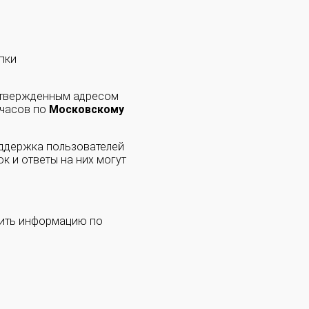
пки
одтвержденным адресом
 часов по
Московскому
оддержка пользователей
к и ответы на них могут
чить информацию по