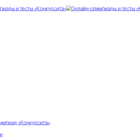
импиад «Конкурсита»
и