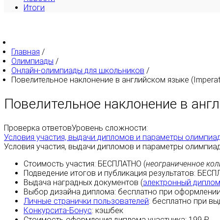
Итоги
Главная
/
Олимпиады
/
Онлайн-олимпиады для школьников
/
Повелительное наклонение в английском языке (Imperat
Повелительное наклонение в англи
Проверка ответов
Уровень сложности:
Условия участия, выдачи дипломов и параметры олимпиа
Условия участия, выдачи дипломов и параметры олимпиа
Стоимость участия:
БЕСПЛАТНО
(
неограниченное кол
Подведение итогов и публикация результатов:
БЕСП
Выдача наградных документов (
электронный дипло
Выбор дизайна диплома:
бесплатно
при оформлении
Личные странички пользователей
:
бесплатно
при вы
Конкурсита-Бонус
:
кэшбек
Стоимость оформления диплома участника: 199 ₽