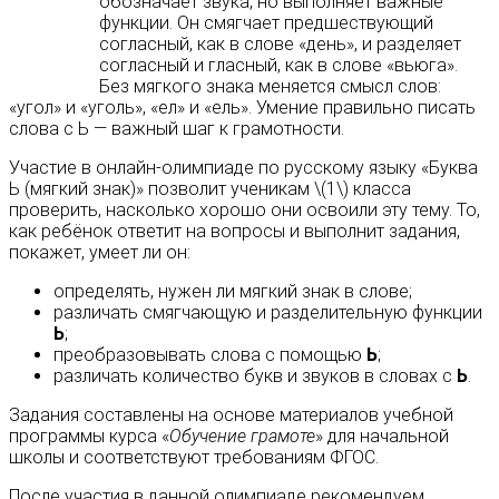
обозначает звука, но выполняет важные
функции. Он смягчает предшествующий
согласный, как в слове «день», и разделяет
согласный и гласный, как в слове «вьюга».
Без мягкого знака меняется смысл слов:
«угол» и «уголь», «ел» и «ель». Умение правильно писать
слова с Ь — важный шаг к грамотности.
Участие в онлайн-олимпиаде по русскому языку «Буква
Ь (мягкий знак)» позволит ученикам \(1\) класса
проверить, насколько хорошо они освоили эту тему. То,
как ребёнок ответит на вопросы и выполнит задания,
покажет, умеет ли он:
определять, нужен ли мягкий знак в слове;
различать смягчающую и разделительную функции
Ь
;
преобразовывать слова с помощью
Ь
;
различать количество букв и звуков в словах с
Ь
.
Задания составлены на основе материалов учебной
программы курса «
Обучение грамоте
» для начальной
школы и соответствуют требованиям ФГОС.
После участия в данной олимпиаде рекомендуем