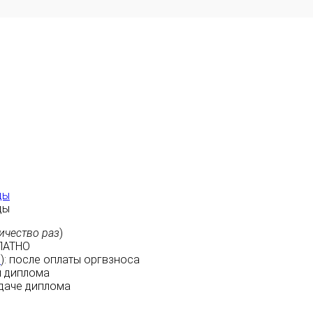
ды
ды
ичество раз
)
ЛАТНО
м
):
после оплаты
оргвзноса
 диплома
даче диплома