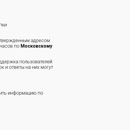
пки
одтвержденным адресом
 часов по
Московскому
оддержка пользователей
к и ответы на них могут
чить информацию по