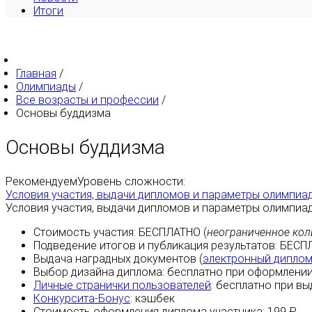
Итоги
Главная
/
Олимпиады
/
Все возрасты и профессии
/
Основы буддизма
Основы буддизма
Рекомендуем
Уровень сложности:
Условия участия, выдачи дипломов и параметры олимпиа
Условия участия, выдачи дипломов и параметры олимпиа
Стоимость участия:
БЕСПЛАТНО
(
неограниченное кол
Подведение итогов и публикация результатов:
БЕСП
Выдача наградных документов (
электронный дипло
Выбор дизайна диплома:
бесплатно
при оформлении
Личные странички пользователей
:
бесплатно
при вы
Конкурсита-Бонус
:
кэшбек
Стоимость оформления диплома участника: 199 ₽