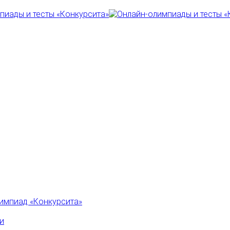
импиад «Конкурсита»
и