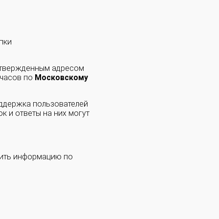
пки
одтвержденным адресом
 часов по
Московскому
оддержка пользователей
к и ответы на них могут
чить информацию по