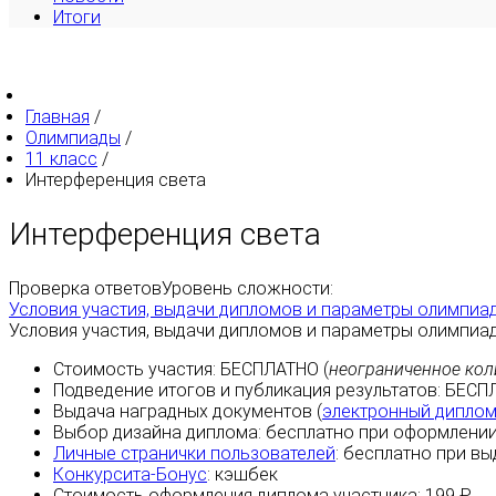
Итоги
Главная
/
Олимпиады
/
11 класс
/
Интерференция света
Интерференция света
Проверка ответов
Уровень сложности:
Условия участия, выдачи дипломов и параметры олимпиа
Условия участия, выдачи дипломов и параметры олимпиа
Стоимость участия:
БЕСПЛАТНО
(
неограниченное кол
Подведение итогов и публикация результатов:
БЕСП
Выдача наградных документов (
электронный дипло
Выбор дизайна диплома:
бесплатно
при оформлении
Личные странички пользователей
:
бесплатно
при вы
Конкурсита-Бонус
:
кэшбек
Стоимость оформления диплома участника: 199 ₽