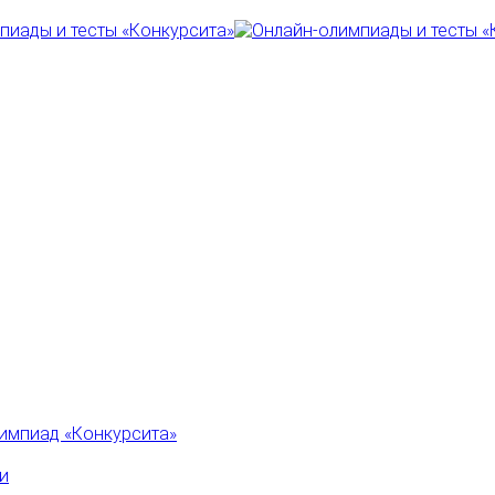
импиад «Конкурсита»
и