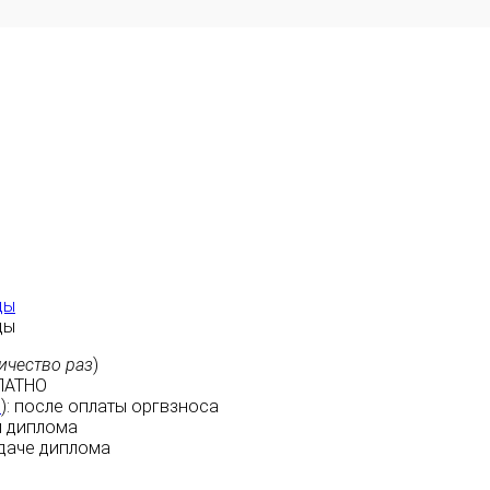
ды
ды
ичество раз
)
ЛАТНО
м
):
после оплаты
оргвзноса
 диплома
даче диплома