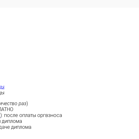
ды
ды
ичество раз
)
ЛАТНО
м
):
после оплаты
оргвзноса
 диплома
даче диплома