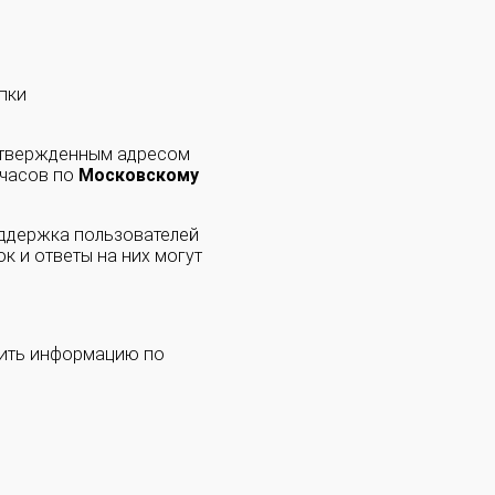
пки
одтвержденным адресом
 часов по
Московскому
оддержка пользователей
к и ответы на них могут
чить информацию по