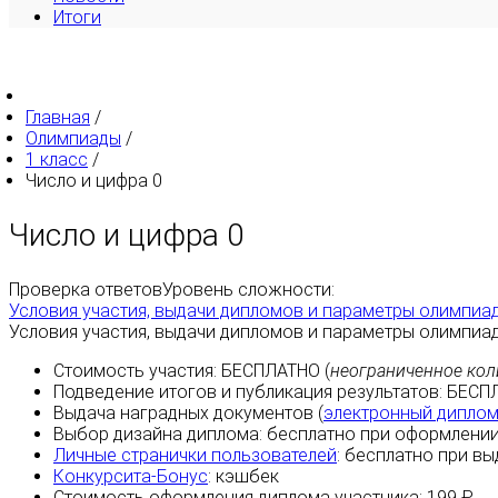
Итоги
Главная
/
Олимпиады
/
1 класс
/
Число и цифра 0
Число и цифра 0
Проверка ответов
Уровень сложности:
Условия участия, выдачи дипломов и параметры олимпиа
Условия участия, выдачи дипломов и параметры олимпиа
Стоимость участия:
БЕСПЛАТНО
(
неограниченное кол
Подведение итогов и публикация результатов:
БЕСП
Выдача наградных документов (
электронный дипло
Выбор дизайна диплома:
бесплатно
при оформлении
Личные странички пользователей
:
бесплатно
при вы
Конкурсита-Бонус
:
кэшбек
Стоимость оформления диплома участника: 199 ₽