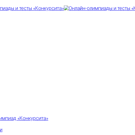
импиад «Конкурсита»
и