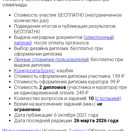
олимпиады
Стоимость участия:
БЕСПЛАТНО
(
неограниченное
количество раз
)
Подведение итогов и публикация результатов:
БЕСПЛАТНО
Выдача наградных документов (
электронный
диплом
):
после оплаты
оргвзноса
Выбор дизайна диплома:
бесплатно
при
оформлении диплома
Личные странички пользователей
:
бесплатно
при
выдаче диплома
Конкурсита-Бонус
:
кэшбек
Стоимость оформления диплома участника: 199 ₽
Стоимость оформления диплома куратора: 99 ₽
Стоимость
2 дипломов
(участника и куратора) при
их единовременной оплате: 249 ₽
Количество вопросов и заданий:
10
(с ротацией)
Время на выполнение заданий (мин.):
не
ограничено
Дата публикации: 6 октября 2021 года
Дата последней редакции:
26 марта 2026 года
Итоги олимпиады
| Категория:
7 класс
| Область знаний: