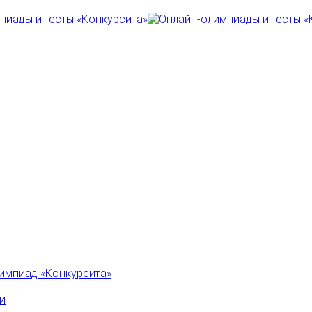
импиад «Конкурсита»
и