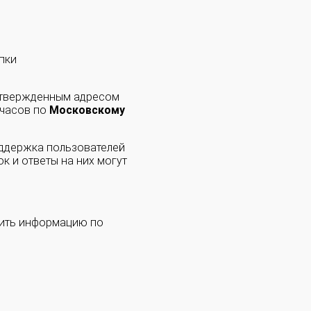
пки
одтвержденным адресом
 часов по
Московскому
оддержка пользователей
к и ответы на них могут
чить информацию по