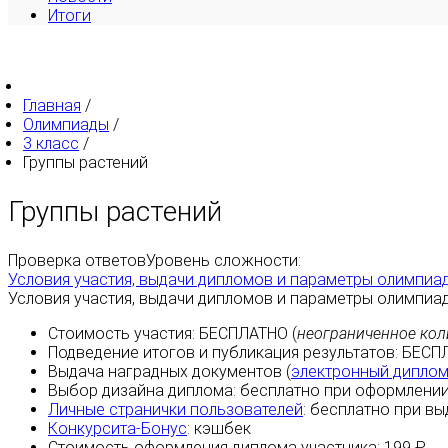
Итоги
Главная
/
Олимпиады
/
3 класс
/
Группы растений
Группы растений
Проверка ответов
Уровень сложности:
Условия участия, выдачи дипломов и параметры олимпиа
Условия участия, выдачи дипломов и параметры олимпиа
Стоимость участия:
БЕСПЛАТНО
(
неограниченное кол
Подведение итогов и публикация результатов:
БЕСП
Выдача наградных документов (
электронный дипло
Выбор дизайна диплома:
бесплатно
при оформлении
Личные странички пользователей
:
бесплатно
при вы
Конкурсита-Бонус
:
кэшбек
Стоимость оформления диплома участника: 199 ₽