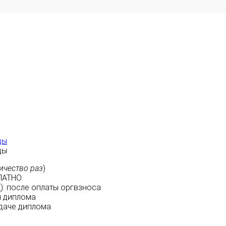
ды
ды
ичество раз
)
ЛАТНО
м
):
после оплаты
оргвзноса
 диплома
даче диплома