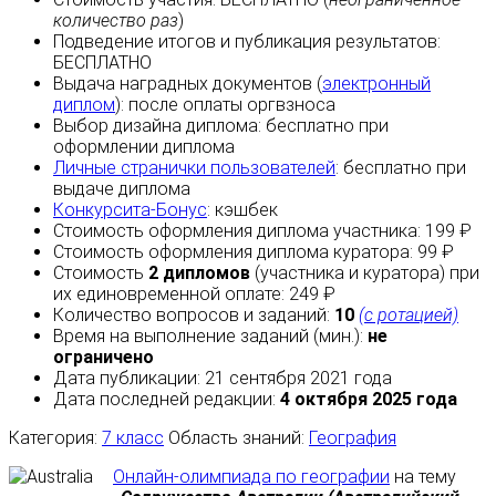
количество раз
)
Подведение итогов и публикация результатов:
БЕСПЛАТНО
Выдача наградных документов (
электронный
диплом
):
после оплаты
оргвзноса
Выбор дизайна диплома:
бесплатно
при
оформлении диплома
Личные странички пользователей
:
бесплатно
при
выдаче диплома
Конкурсита-Бонус
:
кэшбек
Стоимость оформления диплома участника: 199 ₽
Стоимость оформления диплома куратора: 99 ₽
Стоимость
2 дипломов
(участника и куратора) при
их единовременной оплате: 249 ₽
Количество вопросов и заданий:
10
(с ротацией)
Время на выполнение заданий (мин.):
не
ограничено
Дата публикации: 21 сентября 2021 года
Дата последней редакции:
4 октября 2025 года
Категория:
7 класс
Область знаний:
География
Онлайн-олимпиада по географии
на тему