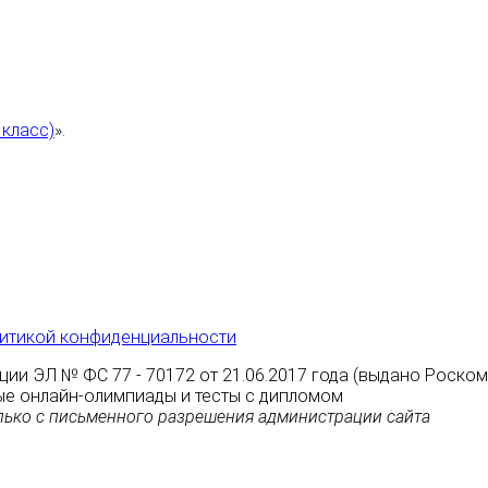
 класс)
».
итикой конфиденциальности
ции ЭЛ № ФС 77 - 70172 от 21.06.2017 года (выдано Роско
атные онлайн-олимпиады и тесты с дипломом
ько с письменного разрешения администрации сайта