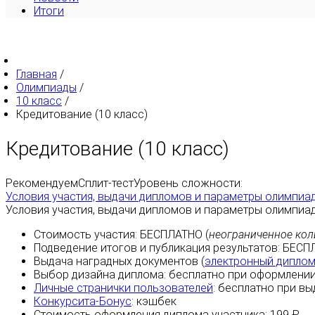
Итоги
Главная
/
Олимпиады
/
10 класс
/
Кредитование (10 класс)
Кредитование (10 класс)
Рекомендуем
Сплит-тест
Уровень сложности:
Условия участия, выдачи дипломов и параметры олимпиа
Условия участия, выдачи дипломов и параметры олимпиа
Стоимость участия:
БЕСПЛАТНО
(
неограниченное кол
Подведение итогов и публикация результатов:
БЕСП
Выдача наградных документов (
электронный дипло
Выбор дизайна диплома:
бесплатно
при оформлении
Личные странички пользователей
:
бесплатно
при вы
Конкурсита-Бонус
:
кэшбек
Стоимость оформления диплома участника: 199 ₽