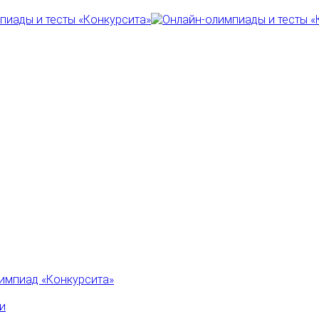
импиад «Конкурсита»
и