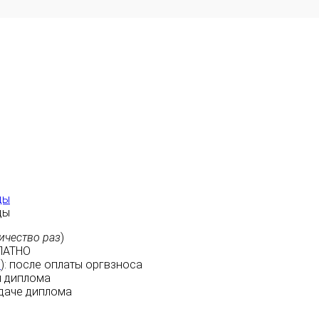
ды
ды
ичество раз
)
ЛАТНО
м
):
после оплаты
оргвзноса
 диплома
даче диплома