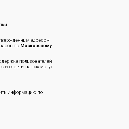
пки
одтвержденным адресом
 часов по
Московскому
оддержка пользователей
к и ответы на них могут
чить информацию по