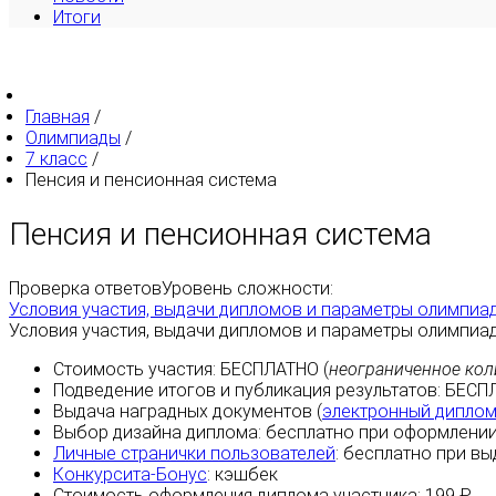
Итоги
Главная
/
Олимпиады
/
7 класс
/
Пенсия и пенсионная система
Пенсия и пенсионная система
Проверка ответов
Уровень сложности:
Условия участия, выдачи дипломов и параметры олимпиа
Условия участия, выдачи дипломов и параметры олимпиа
Стоимость участия:
БЕСПЛАТНО
(
неограниченное кол
Подведение итогов и публикация результатов:
БЕСП
Выдача наградных документов (
электронный дипло
Выбор дизайна диплома:
бесплатно
при оформлении
Личные странички пользователей
:
бесплатно
при вы
Конкурсита-Бонус
:
кэшбек
Стоимость оформления диплома участника: 199 ₽