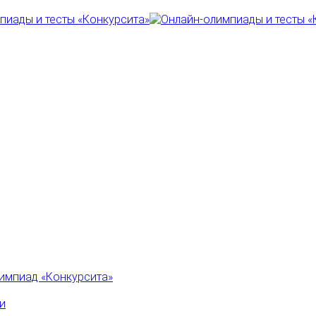
импиад «Конкурсита»
и