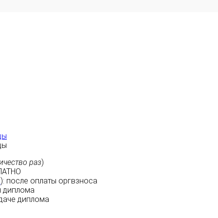
ды
ды
ичество раз
)
ЛАТНО
м
):
после оплаты
оргвзноса
 диплома
даче диплома