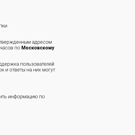
пки
одтвержденным адресом
 часов по
Московскому
оддержка пользователей
к и ответы на них могут
чить информацию по