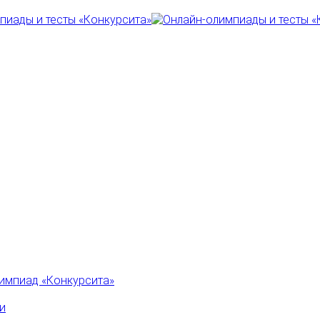
импиад «Конкурсита»
и