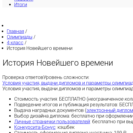
Итоги
Главная
/
Олимпиады
/
4 класс
/
История Новейшего времени
История Новейшего времени
Проверка ответов
Уровень сложности:
Условия участия, выдачи дипломов и параметры олимпиа
Условия участия, выдачи дипломов и параметры олимпиа
Стоимость участия:
БЕСПЛАТНО
(
неограниченное кол
Подведение итогов и публикация результатов:
БЕСП
Выдача наградных документов (
электронный дипло
Выбор дизайна диплома:
бесплатно
при оформлении
Личные странички пользователей
:
бесплатно
при вы
Конкурсита-Бонус
:
кэшбек
Стоимость оформления диплома участника: 199 ₽