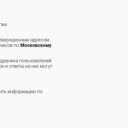
пки
одтвержденным адресом
 часов по
Московскому
оддержка пользователей
к и ответы на них могут
чить информацию по