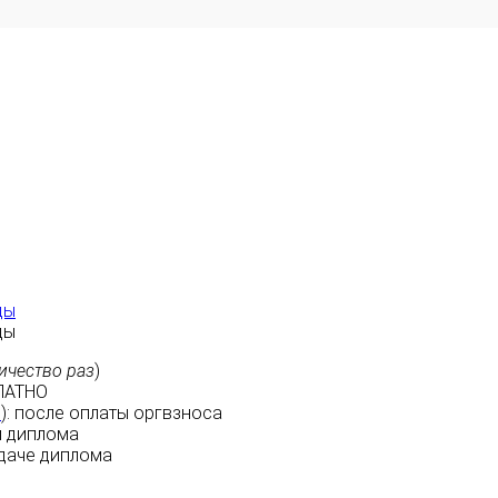
ды
ды
ичество раз
)
ЛАТНО
м
):
после оплаты
оргвзноса
 диплома
даче диплома