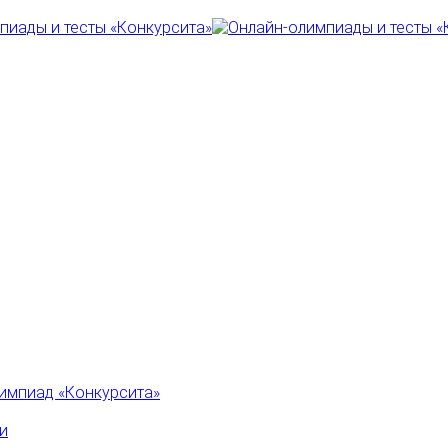
импиад «Конкурсита»
и