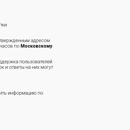
пки
одтвержденным адресом
 часов по
Московскому
оддержка пользователей
к и ответы на них могут
чить информацию по