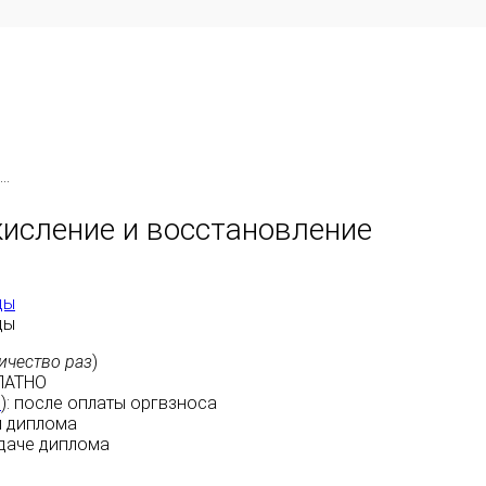
..
кисление и восстановление
ды
ды
ичество раз
)
ЛАТНО
м
):
после оплаты
оргвзноса
 диплома
даче диплома