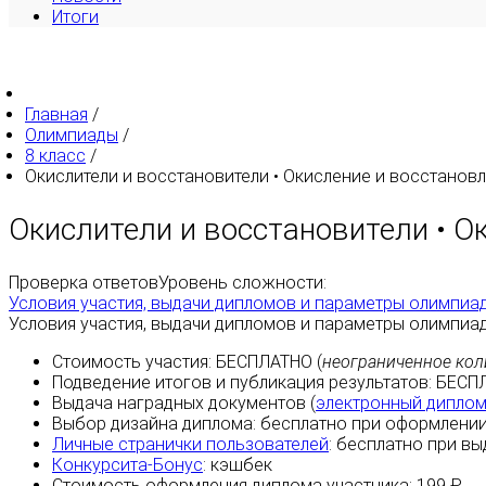
Итоги
Главная
/
Олимпиады
/
8 класс
/
Окислители и восстановители • Окисление и восстановл.
Окислители и восстановители • О
Проверка ответов
Уровень сложности:
Условия участия, выдачи дипломов и параметры олимпиа
Условия участия, выдачи дипломов и параметры олимпиа
Стоимость участия:
БЕСПЛАТНО
(
неограниченное кол
Подведение итогов и публикация результатов:
БЕСП
Выдача наградных документов (
электронный дипло
Выбор дизайна диплома:
бесплатно
при оформлении
Личные странички пользователей
:
бесплатно
при вы
Конкурсита-Бонус
:
кэшбек
Стоимость оформления диплома участника: 199 ₽