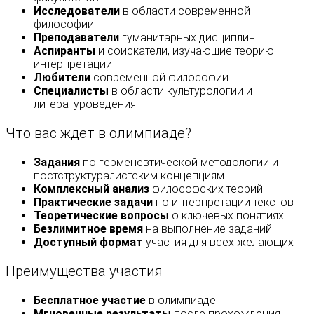
Исследователи
в области современной
философии
Преподаватели
гуманитарных дисциплин
Аспиранты
и соискатели, изучающие теорию
интерпретации
Любители
современной философии
Специалисты
в области культурологии и
литературоведения
Что вас ждёт в олимпиаде?
Задания
по герменевтической методологии и
постструктуралистским концепциям
Комплексный анализ
философских теорий
Практические задачи
по интерпретации текстов
Теоретические вопросы
о ключевых понятиях
Безлимитное время
на выполнение заданий
Доступный формат
участия для всех желающих
Преимущества участия
Бесплатное участие
в олимпиаде
Мгновенные результаты
после прохождения