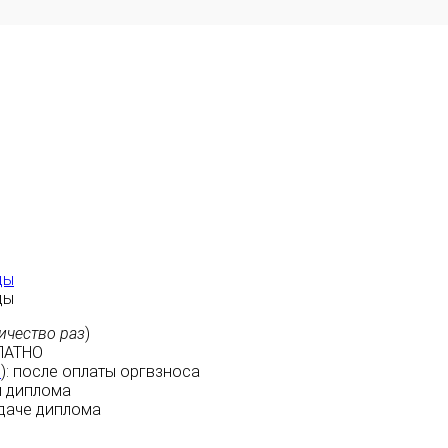
ды
ды
ичество раз
)
ЛАТНО
м
):
после оплаты
оргвзноса
 диплома
даче диплома