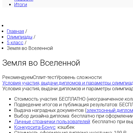
Итоги
Главная
/
Олимпиады
/
5 класс
/
Земля во Вселенной
Земля во Вселенной
Рекомендуем
Сплит-тест
Уровень сложности:
Условия участия, выдачи дипломов и параметры олимпиа
Условия участия, выдачи дипломов и параметры олимпиа
Стоимость участия:
БЕСПЛАТНО
(
неограниченное кол
Подведение итогов и публикация результатов:
БЕСП
Выдача наградных документов (
электронный дипло
Выбор дизайна диплома:
бесплатно
при оформлении
Личные странички пользователей
:
бесплатно
при вы
Конкурсита-Бонус
:
кэшбек
Стоимость оформления диплома участника: 199 ₽