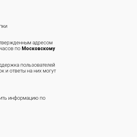
пки
одтвержденным адресом
 часов по
Московскому
оддержка пользователей
к и ответы на них могут
чить информацию по