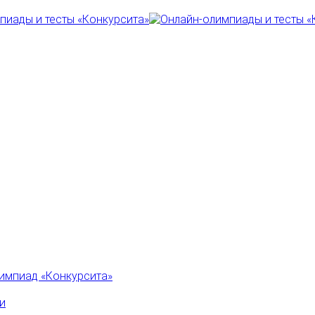
импиад «Конкурсита»
и