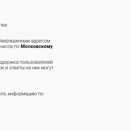
пки
одтвержденным адресом
 часов по
Московскому
оддержка пользователей
к и ответы на них могут
чить информацию по