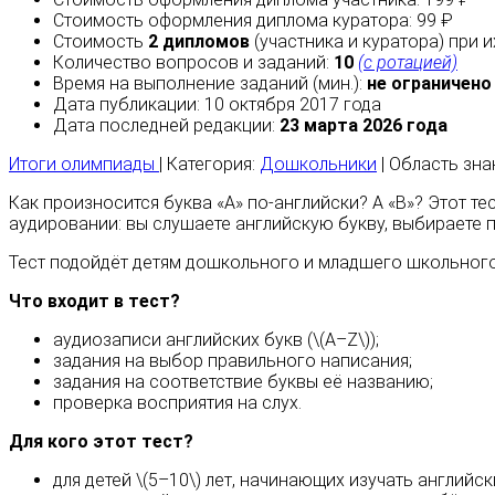
Стоимость оформления диплома куратора: 99 ₽
Стоимость
2 дипломов
(участника и куратора) при 
Количество вопросов и заданий:
10
(с ротацией)
Время на выполнение заданий (мин.):
не ограничено
Дата публикации: 10 октября 2017 года
Дата последней редакции:
23 марта 2026 года
Итоги олимпиады
| Категория:
Дошкольники
| Область зна
Как произносится буква «A» по‑английски? А «B»? Этот тес
аудировании: вы слушаете английскую букву, выбираете 
Тест подойдёт детям дошкольного и младшего школьного 
Что входит в тест?
аудиозаписи английских букв (\(A–Z\));
задания на выбор правильного написания;
задания на соответствие буквы её названию;
проверка восприятия на слух.
Для кого этот тест?
для детей \(5–10\) лет, начинающих изучать английск