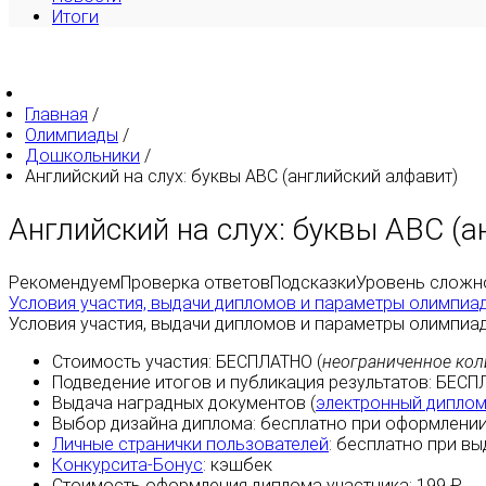
Итоги
Главная
/
Олимпиады
/
Дошкольники
/
Английский на слух: буквы ABC (английский алфавит)
Английский на слух: буквы ABC (
Рекомендуем
Проверка ответов
Подсказки
Уровень сложн
Условия участия, выдачи дипломов и параметры олимпиа
Условия участия, выдачи дипломов и параметры олимпиа
Стоимость участия:
БЕСПЛАТНО
(
неограниченное кол
Подведение итогов и публикация результатов:
БЕСП
Выдача наградных документов (
электронный дипло
Выбор дизайна диплома:
бесплатно
при оформлении
Личные странички пользователей
:
бесплатно
при вы
Конкурсита-Бонус
:
кэшбек
Стоимость оформления диплома участника: 199 ₽