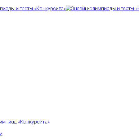
импиад «Конкурсита»
и