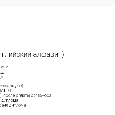
английский алфавит)
ости:
ды
ды
ичество раз
)
ЛАТНО
м
):
после оплаты
оргвзноса
 диплома
даче диплома