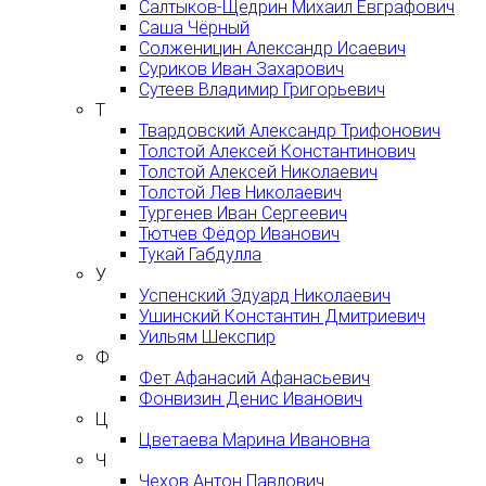
Салтыков-Щедрин Михаил Евграфович
Саша Чёрный
Солженицин Александр Исаевич
Суриков Иван Захарович
Сутеев Владимир Григорьевич
Т
Твардовский Александр Трифонович
Толстой Алексей Константинович
Толстой Алексей Николаевич
Толстой Лев Николаевич
Тургенев Иван Сергеевич
Тютчев Фёдор Иванович
Тукай Габдулла
У
Успенский Эдуард Николаевич
Ушинский Константин Дмитриевич
Уильям Шекспир
Ф
Фет Афанасий Афанасьевич
Фонвизин Денис Иванович
Ц
Цветаева Марина Ивановна
Ч
Чехов Антон Павлович