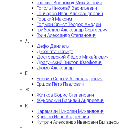
Гаршин Всеволод Михайлович
Гоголь Николай Васильевич
Гончаров Иван Александрович
Горький Максим
Гофман Эрнст Теодор Амадей
Грибоедов Александр Сергеевич
Грин Александр Степанович
Д
Дефо Даниель
Джонатан Свифт
Достоевский Фёдор Михайлович
Драгунский Виктор Юзефович
Дюма Александр
Е
Есенин Сергей Александрович
Ершов Пётр Павлович
Ж
Житков Борис Степанович
Жуковский Василий Андреевич
К
Карамзин Николай Михайлович
Крылов Иван Андреевич
Куприн Александр Иванович
Вы здесь
Л