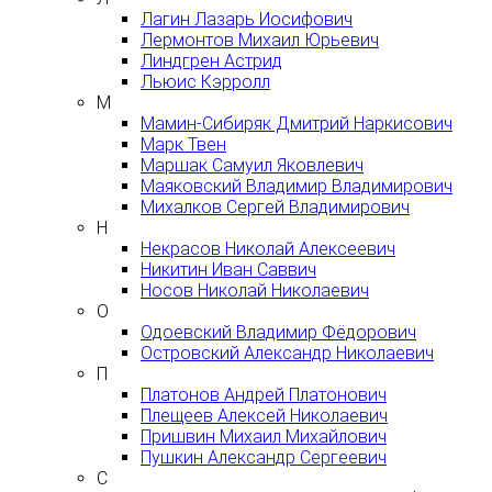
Лагин Лазарь Иосифович
Лермонтов Михаил Юрьевич
Линдгрен Астрид
Льюис Кэрролл
М
Мамин-Сибиряк Дмитрий Наркисович
Марк Твен
Маршак Самуил Яковлевич
Маяковский Владимир Владимирович
Михалков Сергей Владимирович
Н
Некрасов Николай Алексеевич
Никитин Иван Саввич
Носов Николай Николаевич
О
Одоевский Владимир Фёдорович
Островский Александр Николаевич
П
Платонов Андрей Платонович
Плещеев Алексей Николаевич
Пришвин Михаил Михайлович
Пушкин Александр Сергеевич
С