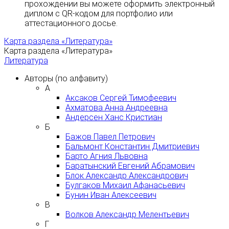
прохождении вы можете оформить электронный
диплом с QR-кодом для портфолио или
аттестационного досье.
Карта раздела «Литература»
Карта раздела «Литература»
Литература
Авторы (по алфавиту)
А
Аксаков Сергей Тимофеевич
Ахматова Анна Андреевна
Андерсен Ханс Кристиан
Б
Бажов Павел Петрович
Бальмонт Константин Дмитриевич
Барто Агния Львовна
Баратынский Евгений Абрамович
Блок Александр Александрович
Булгаков Михаил Афанасьевич
Бунин Иван Алексеевич
В
Волков Александр Мелентьевич
Г