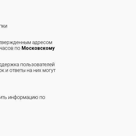
пки
одтвержденным адресом
 часов по
Московскому
оддержка пользователей
к и ответы на них могут
чить информацию по