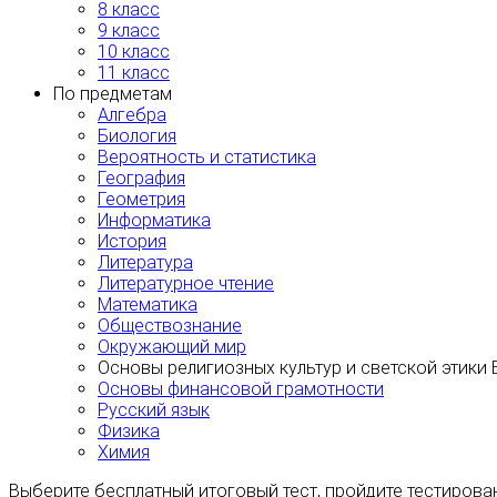
8 класс
9 класс
10 класс
11 класс
По предметам
Алгебра
Биология
Вероятность и статистика
География
Геометрия
Информатика
История
Литература
Литературное чтение
Математика
Обществознание
Окружающий мир
Основы религиозных культур и светской этики
Основы финансовой грамотности
Русский язык
Физика
Химия
Выберите бесплатный итоговый тест, пройдите тестирова