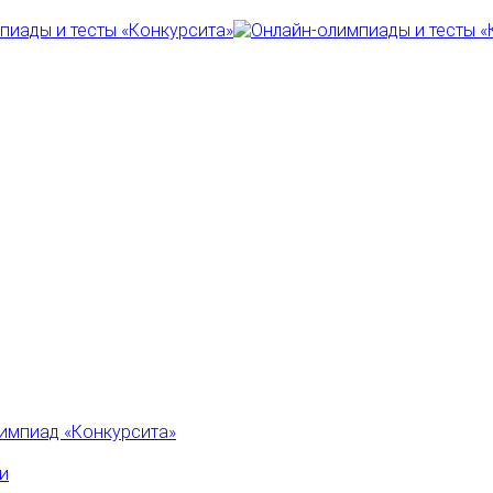
импиад «Конкурсита»
и