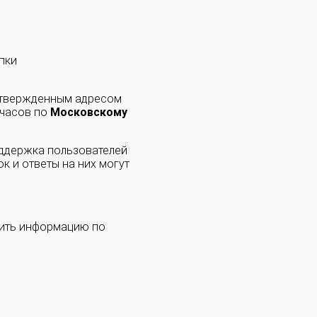
пки
одтвержденным адресом
 часов по
Московскому
оддержка пользователей
к и ответы на них могут
чить информацию по