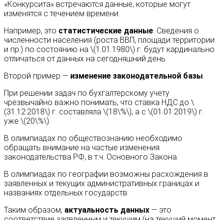
«Конкурсита» встречаются данные, которые могут
изменятся с течением времени.
Например, это
статистические данные
. Сведения о
численности населения (роста ВВП, площади территории
и пр.) по состоянию на \(1.01.1980\) г. будут кардинально
отличаться от данных на сегодняшний день.
Второй пример —
изменение законодательной базы
.
При решении задач по бухгалтерскому учету
чрезвычайно важно понимать, что ставка НДС до \
(31.12.2018\) г. составляла \(18\%\), а с \(01.01.2019\) г.
уже \(20\%\).
В олимпиадах по обществознанию необходимо
обращать внимание на частые изменения
законодательства РФ, в т.ч. Основного Закона.
В олимпиадах по географии возможны расхождения в
заявленных и текущих административных границах и
названиях отдельных государств.
Таким образом,
актуальность данных
— это
соответствие заявленным и текущим (на текущий момент