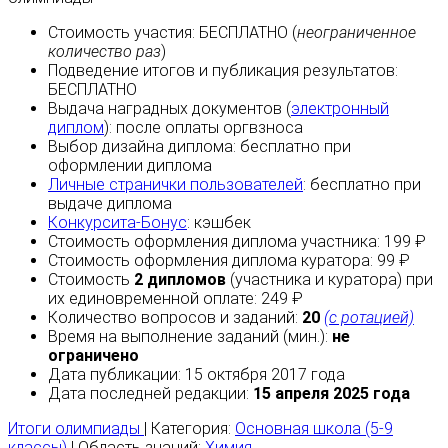
Стоимость участия:
БЕСПЛАТНО
(
неограниченное
количество раз
)
Подведение итогов и публикация результатов:
БЕСПЛАТНО
Выдача наградных документов (
электронный
диплом
):
после оплаты
оргвзноса
Выбор дизайна диплома:
бесплатно
при
оформлении диплома
Личные странички пользователей
:
бесплатно
при
выдаче диплома
Конкурсита-Бонус
:
кэшбек
Стоимость оформления диплома участника: 199 ₽
Стоимость оформления диплома куратора: 99 ₽
Стоимость
2 дипломов
(участника и куратора) при
их единовременной оплате: 249 ₽
Количество вопросов и заданий:
20
(с ротацией)
Время на выполнение заданий (мин.):
не
ограничено
Дата публикации: 15 октября 2017 года
Дата последней редакции:
15 апреля 2025 года
Итоги олимпиады
| Категория:
Основная школа (5-9
классы)
| Область знаний:
Химия